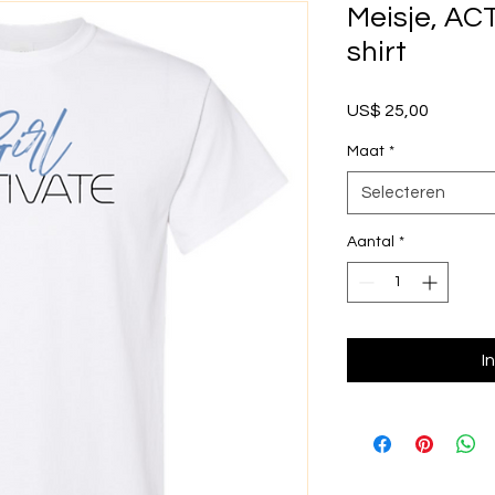
Meisje, AC
shirt
Prijs
US$ 25,00
Maat
*
Selecteren
Aantal
*
I